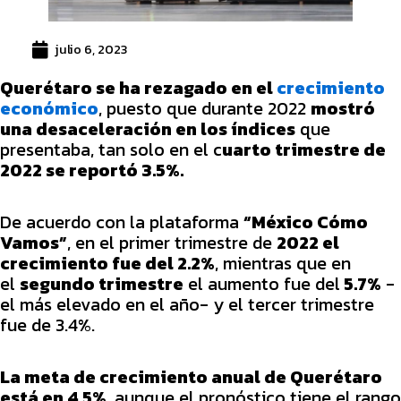
julio 6, 2023
Querétaro se ha rezagado en el
crecimiento
económico
, puesto que durante 2022
mostró
una desaceleración en los índices
que
presentaba, tan solo en el c
uarto trimestre de
2022 se reportó 3.5%.
De acuerdo con la plataforma
“México Cómo
Vamos”
, en el primer trimestre de
2022 el
crecimiento fue del 2.2%
, mientras que en
el
segundo trimestre
el aumento fue del
5.7%
-
el más elevado en el año- y el tercer trimestre
fue de 3.4%.
La meta de crecimiento anual de Querétaro
está en 4.5%
, aunque el pronóstico tiene el rango